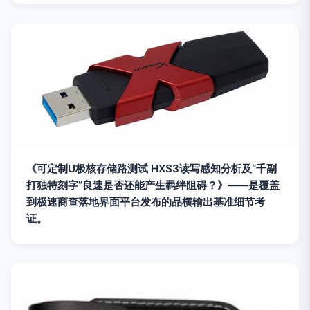
《可定制U极核存储路测试 HXS3读写感知分析及“千副
打独特刻字”良速是否还能产生羁绊阻碍？》——是覆盖
到极速商查落地界面平台发布的品横输出基准细节考
证。